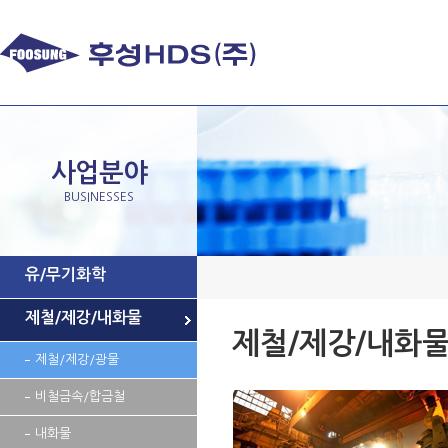
사업분야
BUSINESSES
유/무기화학
제철/제강/내화물
제철/제강/내화
제철/제강/광물
비철금속/합금철
내화물