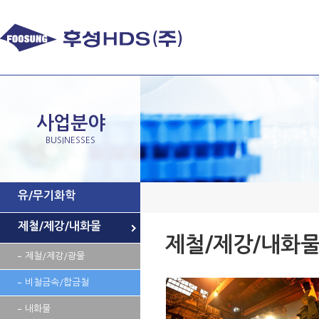
사업분야
BUSINESSES
유/무기화학
제철/제강/내화물
제철/제강/내화
제철/제강/광물
비철금속/합금철
내화물