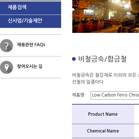
제품검색
신사업/기술제안
채용관련 FAQs
비철금속/합금철
찾아오시는 길
비철금속은 철강재료 이외의 모든 
선철의 일종이다.
제품명 :
Product Name
Chemical Name