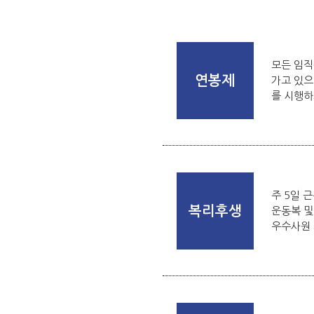
모든 임직
연봉제
가고 있으
를 시행하
주 5일 근
복리후생
운동복 및
우수사원 