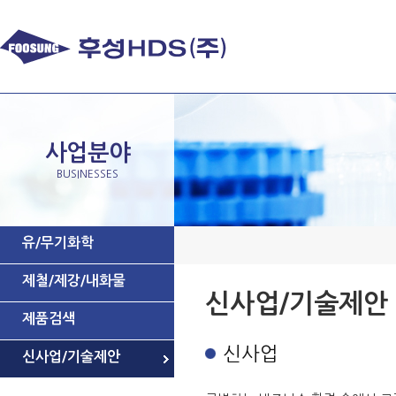
사업분야
BUSINESSES
유/무기화학
제철/제강/내화물
신사업/기술제안
제품검색
신사업
신사업/기술제안