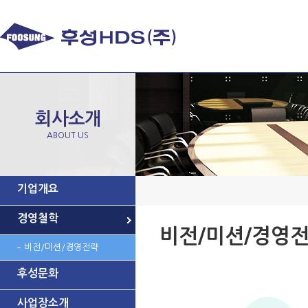
회사소개
ABOUT US
기업개요
경영철학
비전/미션/경영
비전/미션/경영전략
후성문화
사업장소개