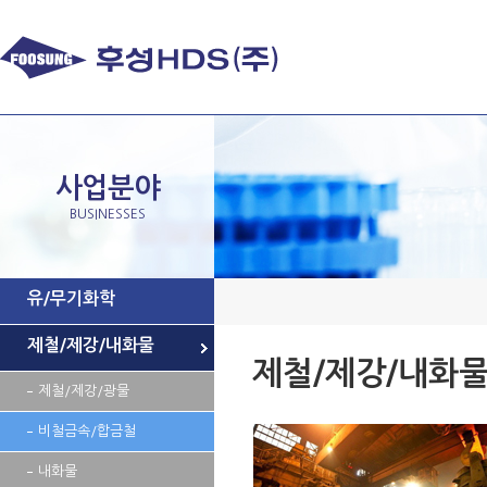
사업분야
BUSINESSES
유/무기화학
제철/제강/내화물
제철/제강/내화
제철/제강/광물
비철금속/합금철
내화물