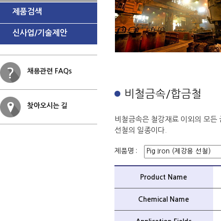
제품검색
신사업/기술제안
채용관련 FAQs
비철금속/합금철
찾아오시는 길
비철금속은 철강재료 이외의 모든 
선철의 일종이다.
제품명 :
Product Name
Chemical Name