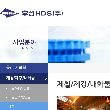
사업분야
BUSINESSES
유/무기화학
제철/제강/내화물
제철/제강/내화
제철/제강/광물
비철금속/합금철
내화물