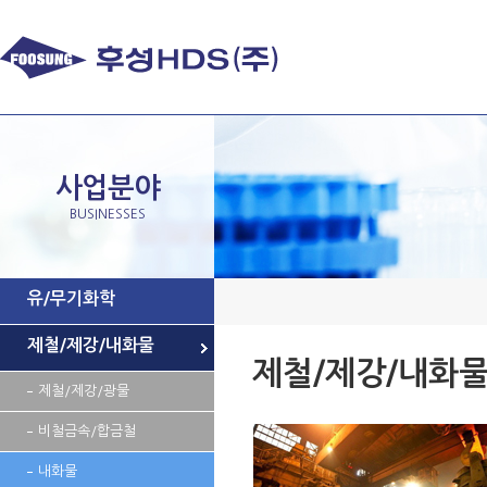
사업분야
BUSINESSES
유/무기화학
제철/제강/내화물
제철/제강/내화
제철/제강/광물
비철금속/합금철
내화물