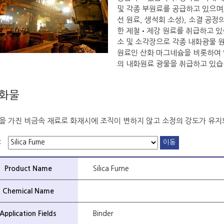
및 각종 부원료를 공급하고 있으며
선 원료, 생석회 소성), 소결 공
한 제철•제강 원료를 취급하고 있습
소 및 소각장으로 각종 내화광물 
원료인 산화 마그네슘을 비롯하여 알
의 내화원료 광물을 취급하고 있습
화물
을 가진 비금속 재료로 화재시에 조직이 변하지 않고 소정의 강도가 유지
:
Product Name
Silica Fume
Chemical Name
Application Fields
Binder