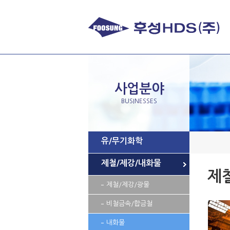
사업분야
BUSINESSES
유/무기화학
제철/제강/내화물
제
제철/제강/광물
비철금속/합금철
내화물