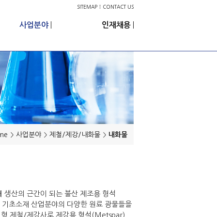
SITEMAP
CONTACT US
사업분야
인재채용
me
사업분야
제철/제강/내화물
내화물
냉매 생산의 근간이 되는 불산 제조용 형석
 각종 기초소재 산업분야의 다양한 원료 광물들을
 제철/제강사로 제강용 형석(Metspar),