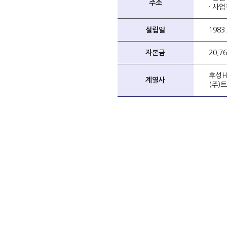
주소
· 사
설립일
1983.
자본금
20,7
후성H
계열사
(주)