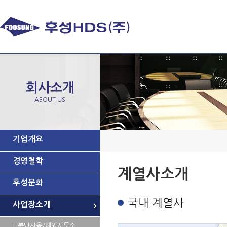
회사소개
ABOUT US
기업개요
경영철학
계열사소개
후성문화
국내 계열사
사업장소개
분당사옥/해외사무소