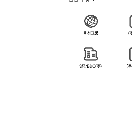
후성그룹
(
일광E&C(주)
(